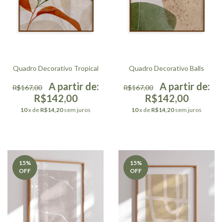
Quadro Decorativo Tropical
Quadro Decorativo Balls
R$167,00
R$167,00
R$142,00
R$142,00
10
x de
R$14,20
sem juros
10
x de
R$14,20
sem juros
15
%
15
%
OFF
OFF