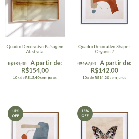
Quadro Decorativo Paisagem
Quadro Decorativo Shapes
Abstrata
Organic 2
R$181,00
R$167,00
R$154,00
R$142,00
10
x de
R$15,40
sem juros
10
x de
R$14,20
sem juros
15
%
15
%
OFF
OFF