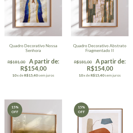
Quadro Decorativo Nossa
Quadro Decorativo Abstrato
Senhora
Fragmentado II
R$181,00
R$181,00
R$154,00
R$154,00
10
x de
R$15,40
sem juros
10
x de
R$15,40
sem juros
15
%
15
%
OFF
OFF