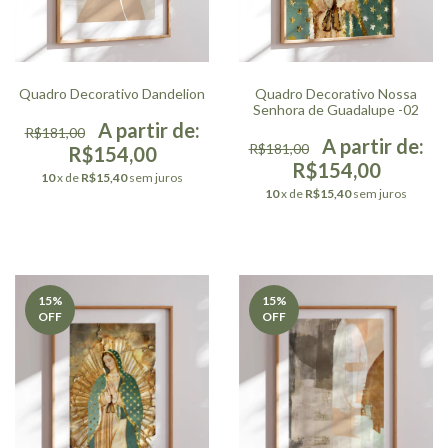
Quadro Decorativo Dandelion
Quadro Decorativo Nossa
Senhora de Guadalupe -02
R$181,00
R$181,00
R$154,00
R$154,00
10
x de
R$15,40
sem juros
10
x de
R$15,40
sem juros
15
%
15
%
OFF
OFF