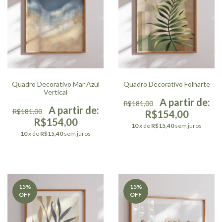
Quadro Decorativo Mar Azul
Quadro Decorativo Folharte
Vertical
R$181,00
R$181,00
R$154,00
R$154,00
10
x de
R$15,40
sem juros
10
x de
R$15,40
sem juros
15
%
15
%
OFF
OFF