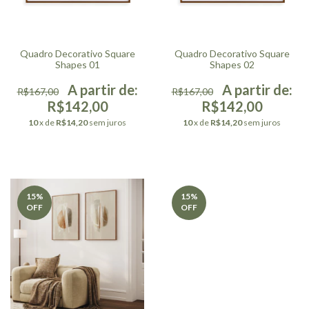
Quadro Decorativo Square
Quadro Decorativo Square
Shapes 01
Shapes 02
R$167,00
R$167,00
R$142,00
R$142,00
10
x de
R$14,20
sem juros
10
x de
R$14,20
sem juros
15
%
15
%
OFF
OFF