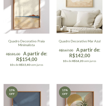
Quadro Decorativo Praia
Quadro Decorativo Mar Azul
Minimalista
R$167,00
R$181,00
R$142,00
R$154,00
10
x de
R$14,20
sem juros
10
x de
R$15,40
sem juros
15
%
15
%
OFF
OFF