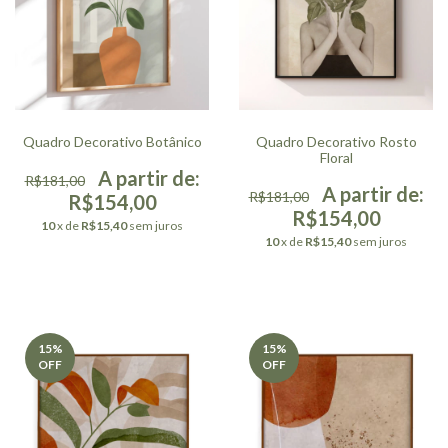
Quadro Decorativo Botânico
Quadro Decorativo Rosto
Floral
R$181,00
R$181,00
R$154,00
R$154,00
10
x de
R$15,40
sem juros
10
x de
R$15,40
sem juros
15
%
15
%
OFF
OFF