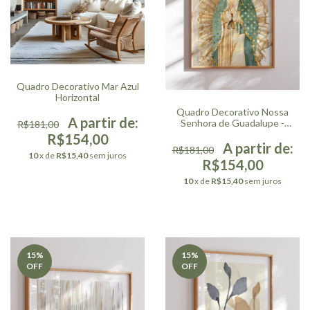
Quadro Decorativo Mar Azul
Horizontal
Quadro Decorativo Nossa
Senhora de Guadalupe -
R$181,00
Aquarela
R$154,00
R$181,00
10
x de
R$15,40
sem juros
R$154,00
10
x de
R$15,40
sem juros
15
%
15
%
OFF
OFF