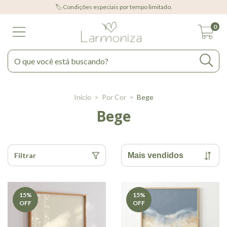
🏷️ Condições especiais por tempo limitado.
0
Início
>
Por Cor
>
Bege
Bege
Filtrar
15
%
15
%
OFF
OFF