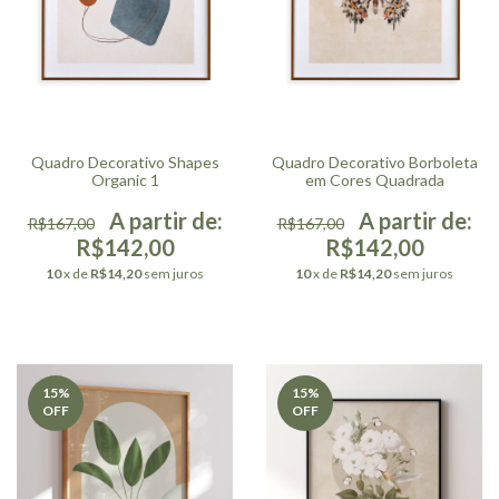
Quadro Decorativo Shapes
Quadro Decorativo Borboleta
Organic 1
em Cores Quadrada
R$167,00
R$167,00
R$142,00
R$142,00
10
x de
R$14,20
sem juros
10
x de
R$14,20
sem juros
15
%
15
%
OFF
OFF