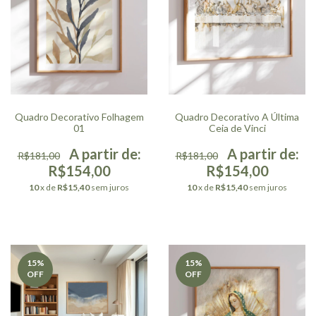
Quadro Decorativo Folhagem
Quadro Decorativo A Última
01
Ceia de Vinci
R$181,00
R$181,00
R$154,00
R$154,00
10
x de
R$15,40
sem juros
10
x de
R$15,40
sem juros
15
%
15
%
OFF
OFF