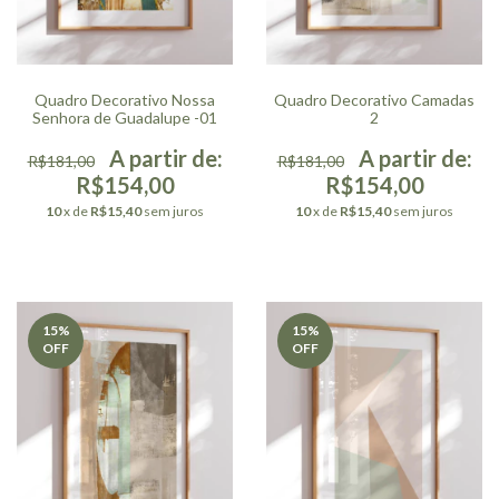
Quadro Decorativo Nossa
Quadro Decorativo Camadas
Senhora de Guadalupe -01
2
R$181,00
R$181,00
R$154,00
R$154,00
10
x de
R$15,40
sem juros
10
x de
R$15,40
sem juros
15
%
15
%
OFF
OFF