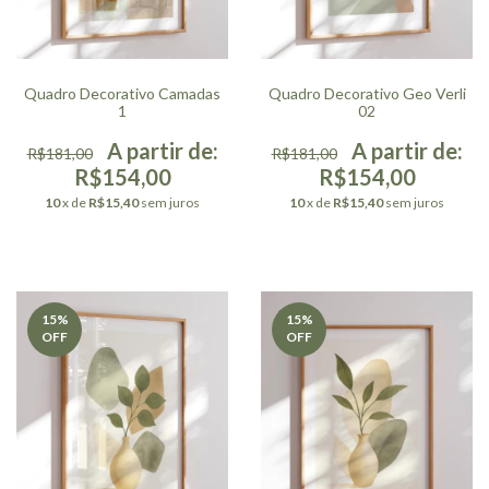
Quadro Decorativo Camadas
Quadro Decorativo Geo Verli
1
02
R$181,00
R$181,00
R$154,00
R$154,00
10
x de
R$15,40
sem juros
10
x de
R$15,40
sem juros
15
%
15
%
OFF
OFF