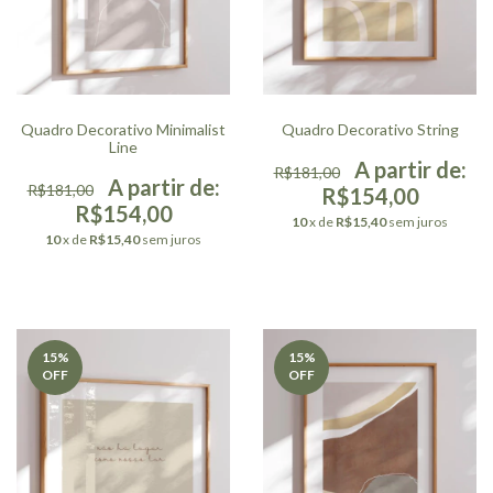
Quadro Decorativo Minimalist
Quadro Decorativo String
Line
R$181,00
R$181,00
R$154,00
R$154,00
10
x de
R$15,40
sem juros
10
x de
R$15,40
sem juros
15
%
15
%
OFF
OFF