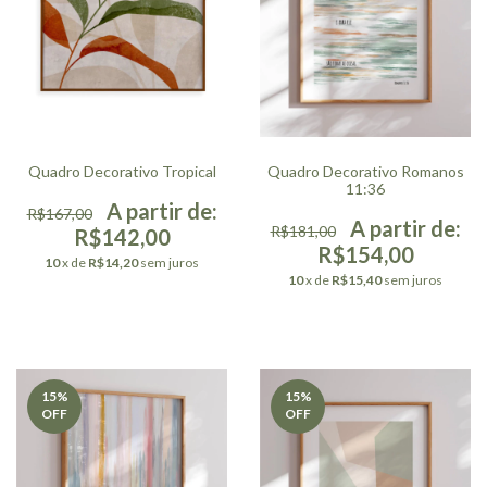
Quadro Decorativo Tropical
Quadro Decorativo Romanos
11:36
R$167,00
R$181,00
R$142,00
R$154,00
10
x de
R$14,20
sem juros
10
x de
R$15,40
sem juros
15
%
15
%
OFF
OFF