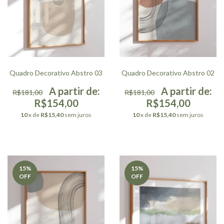
Quadro Decorativo Abstro 03
Quadro Decorativo Abstro 02
R$181,00
R$181,00
R$154,00
R$154,00
10
x de
R$15,40
sem juros
10
x de
R$15,40
sem juros
15
%
15
%
OFF
OFF