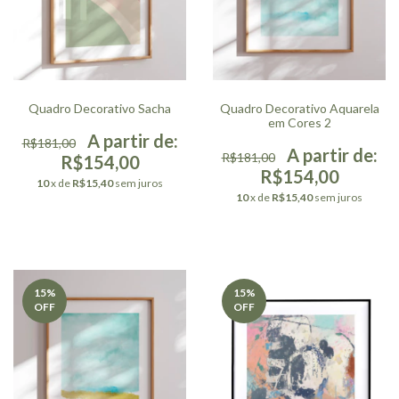
Quadro Decorativo Sacha
Quadro Decorativo Aquarela
em Cores 2
R$181,00
R$181,00
R$154,00
R$154,00
10
x de
R$15,40
sem juros
10
x de
R$15,40
sem juros
15
%
15
%
OFF
OFF