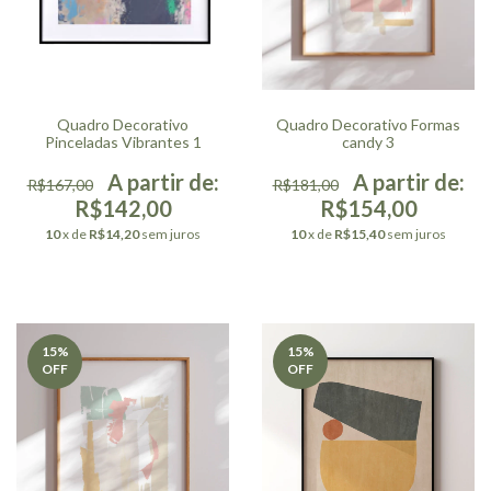
Quadro Decorativo
Quadro Decorativo Formas
Pinceladas Vibrantes 1
candy 3
R$167,00
R$181,00
R$142,00
R$154,00
10
x de
R$14,20
sem juros
10
x de
R$15,40
sem juros
15
%
15
%
OFF
OFF