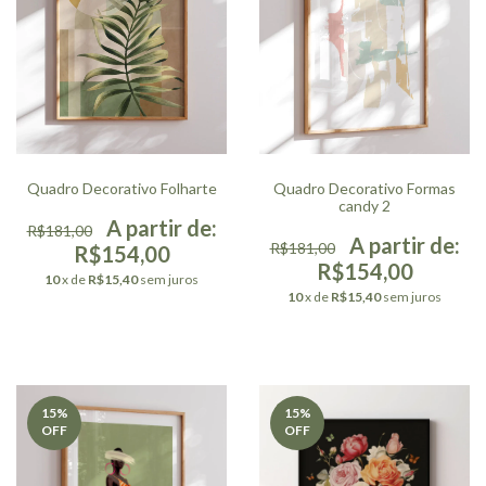
Quadro Decorativo Folharte
Quadro Decorativo Formas
candy 2
R$181,00
R$181,00
R$154,00
R$154,00
10
x de
R$15,40
sem juros
10
x de
R$15,40
sem juros
15
%
15
%
OFF
OFF