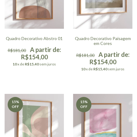
Quadro Decorativo Abstro 01
Quadro Decorativo Paisagem
em Cores
R$181,00
R$181,00
R$154,00
R$154,00
10
x de
R$15,40
sem juros
10
x de
R$15,40
sem juros
15
%
15
%
OFF
OFF