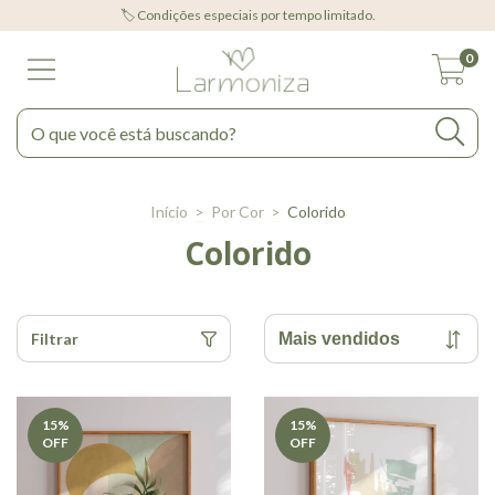
🏷️ Condições especiais por tempo limitado.
0
Início
>
Por Cor
>
Colorido
Colorido
Filtrar
15
%
15
%
OFF
OFF