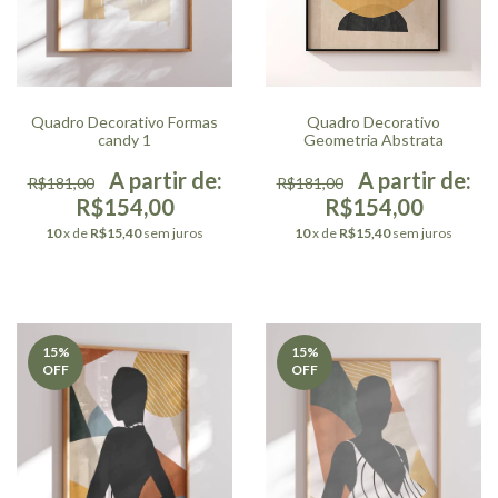
Quadro Decorativo Formas
Quadro Decorativo
candy 1
Geometria Abstrata
R$181,00
R$181,00
R$154,00
R$154,00
10
x de
R$15,40
sem juros
10
x de
R$15,40
sem juros
15
%
15
%
OFF
OFF