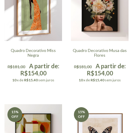
Quadro Decorativo Miss
Quadro Decorativo Musa das
Negra
Flores
R$181,00
R$181,00
R$154,00
R$154,00
10
x de
R$15,40
sem juros
10
x de
R$15,40
sem juros
15
%
15
%
OFF
OFF