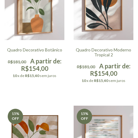
Quadro Decorativo Botânico
Quadro Decorativo Moderno
Tropical 2
R$181,00
R$181,00
R$154,00
R$154,00
10
x de
R$15,40
sem juros
10
x de
R$15,40
sem juros
15
%
15
%
OFF
OFF