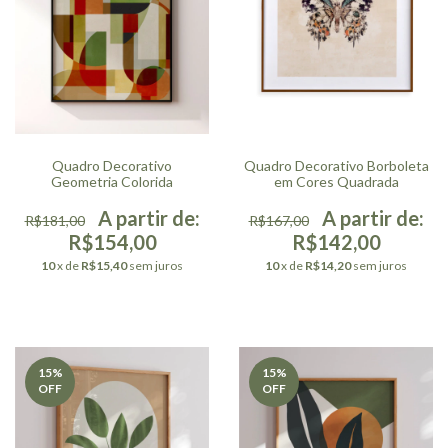
Quadro Decorativo
Quadro Decorativo Borboleta
Geometria Colorida
em Cores Quadrada
R$181,00
R$167,00
R$154,00
R$142,00
10
x de
R$15,40
sem juros
10
x de
R$14,20
sem juros
15
%
15
%
OFF
OFF