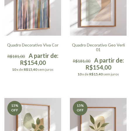
Quadro Decorativo Viva Cor
Quadro Decorativo Geo Verli
01
R$181,00
R$181,00
R$154,00
R$154,00
10
x de
R$15,40
sem juros
10
x de
R$15,40
sem juros
15
%
15
%
OFF
OFF