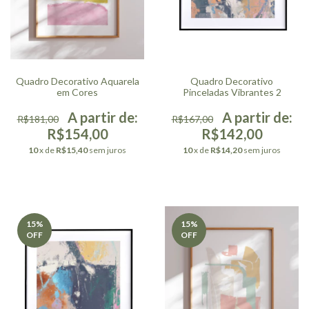
Quadro Decorativo Aquarela
Quadro Decorativo
em Cores
Pinceladas Vibrantes 2
R$181,00
R$167,00
R$154,00
R$142,00
10
x de
R$15,40
sem juros
10
x de
R$14,20
sem juros
15
%
15
%
OFF
OFF