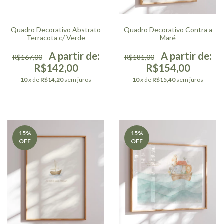
Quadro Decorativo Abstrato
Quadro Decorativo Contra a
Terracota c/ Verde
Maré
R$167,00
R$181,00
R$142,00
R$154,00
10
x de
R$14,20
sem juros
10
x de
R$15,40
sem juros
15
%
15
%
OFF
OFF