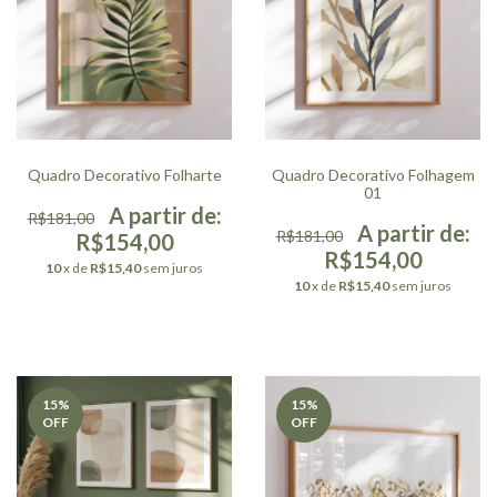
Quadro Decorativo Folharte
Quadro Decorativo Folhagem
01
R$181,00
R$181,00
R$154,00
R$154,00
10
x de
R$15,40
sem juros
10
x de
R$15,40
sem juros
15
%
15
%
OFF
OFF