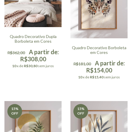
Quadro Decorativo Dupla
Borboleta em Cores
Quadro Decorativo Borboleta
em Cores
R$362,00
R$308,00
R$181,00
10
x de
R$30,80
sem juros
R$154,00
10
x de
R$15,40
sem juros
15
%
15
%
OFF
OFF