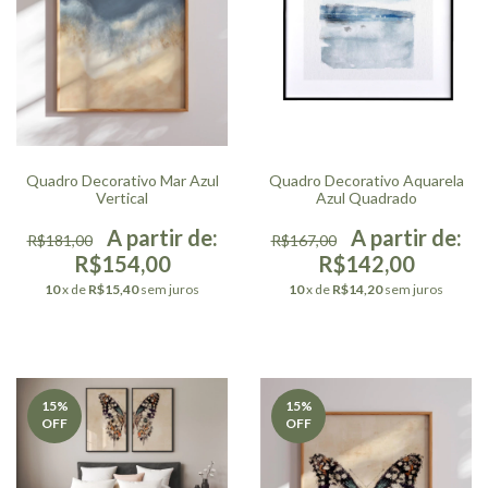
Quadro Decorativo Mar Azul
Quadro Decorativo Aquarela
Vertical
Azul Quadrado
R$181,00
R$167,00
R$154,00
R$142,00
10
x de
R$15,40
sem juros
10
x de
R$14,20
sem juros
15
%
15
%
OFF
OFF