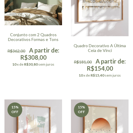
Conjunto com 2 Quadros
Decorativos Formas e Tons
Quadro Decorativo A Última
Ceia de Vinci
R$362,00
R$308,00
R$181,00
10
x de
R$30,80
sem juros
R$154,00
10
x de
R$15,40
sem juros
15
%
15
%
OFF
OFF