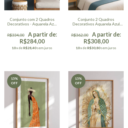
Conjunto com 2 Quadros
Conjunto 2 Quadros
Decorativos - Aquarela Azul
Decorativos Aquarela Azul
Quadrada
Vertical
R$334,00
R$362,00
R$284,00
R$308,00
10
x de
R$28,40
sem juros
10
x de
R$30,80
sem juros
15
%
15
%
OFF
OFF