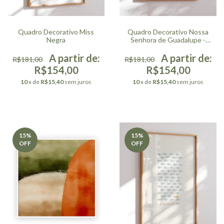
Quadro Decorativo Miss
Quadro Decorativo Nossa
Negra
Senhora de Guadalupe -
Aquarela
R$181,00
R$181,00
R$154,00
R$154,00
10
x de
R$15,40
sem juros
10
x de
R$15,40
sem juros
15
%
15
%
OFF
OFF