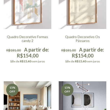
Quadro Decorativo Formas
Quadro Decorativo Os
candy 2
Pássaros
R$181,00
R$181,00
R$154,00
R$154,00
10
x de
R$15,40
sem juros
10
x de
R$15,40
sem juros
15
%
15
%
OFF
OFF