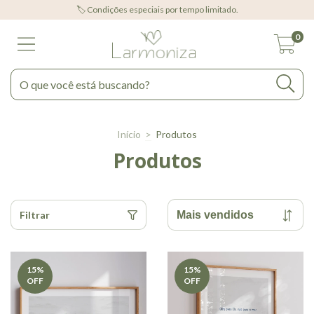
🏷️ Condições especiais por tempo limitado.
0
Início
>
Produtos
Produtos
Filtrar
15
%
15
%
OFF
OFF