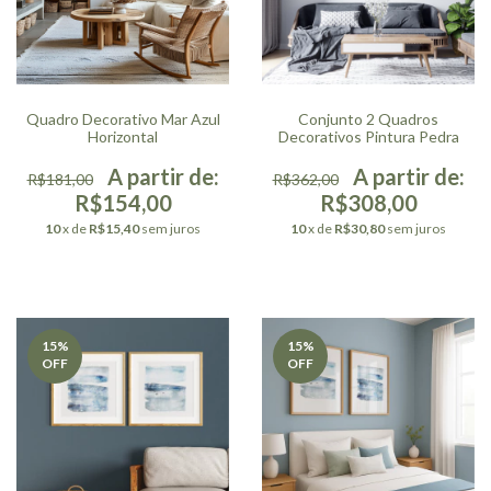
Quadro Decorativo Mar Azul
Conjunto 2 Quadros
Horizontal
Decorativos Pintura Pedra
R$181,00
R$362,00
R$154,00
R$308,00
10
x de
R$15,40
sem juros
10
x de
R$30,80
sem juros
15
%
15
%
OFF
OFF