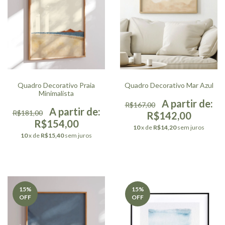
Quadro Decorativo Praia
Quadro Decorativo Mar Azul
Minimalista
R$167,00
R$181,00
R$142,00
R$154,00
10
x de
R$14,20
sem juros
10
x de
R$15,40
sem juros
15
%
15
%
OFF
OFF