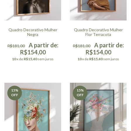
Quadro Decorativo Mulher
Quadro Decorativo Mulher
Negra
Flor Terracota
R$181,00
R$181,00
R$154,00
R$154,00
10
x de
R$15,40
sem juros
10
x de
R$15,40
sem juros
15
%
15
%
OFF
OFF