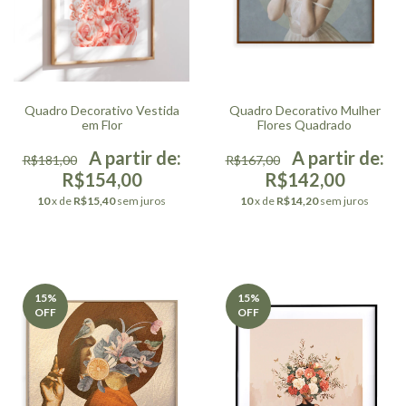
Quadro Decorativo Vestida
Quadro Decorativo Mulher
em Flor
Flores Quadrado
R$181,00
R$167,00
R$154,00
R$142,00
10
x de
R$15,40
sem juros
10
x de
R$14,20
sem juros
15
%
15
%
OFF
OFF