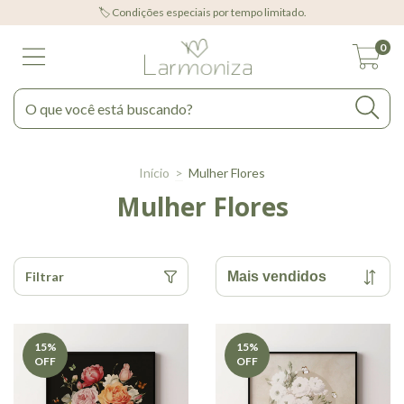
🏷️ Condições especiais por tempo limitado.
0
Início
>
Mulher Flores
Mulher Flores
Filtrar
15
%
15
%
OFF
OFF