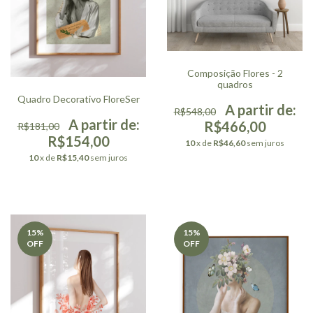
Composição Flores - 2
quadros
Quadro Decorativo FloreSer
R$548,00
R$466,00
R$181,00
R$154,00
10
x de
R$46,60
sem juros
10
x de
R$15,40
sem juros
15
%
15
%
OFF
OFF