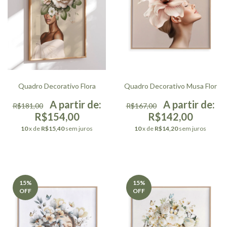
Quadro Decorativo Flora
Quadro Decorativo Musa Flor
R$181,00
R$167,00
R$154,00
R$142,00
10
x de
R$15,40
sem juros
10
x de
R$14,20
sem juros
15
%
15
%
OFF
OFF