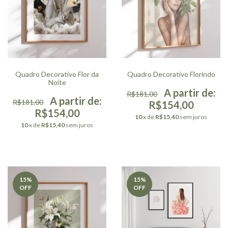
Quadro Decorativo Flor da
Quadro Decorativo Florindo
Noite
R$181,00
R$181,00
R$154,00
R$154,00
10
x de
R$15,40
sem juros
10
x de
R$15,40
sem juros
15
%
15
%
OFF
OFF