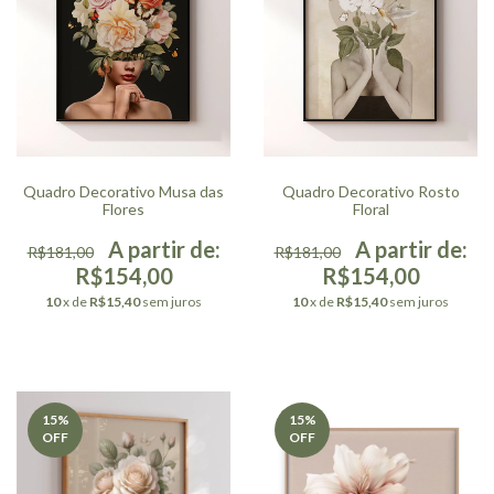
Quadro Decorativo Musa das
Quadro Decorativo Rosto
Flores
Floral
R$181,00
R$181,00
R$154,00
R$154,00
10
x de
R$15,40
sem juros
10
x de
R$15,40
sem juros
15
%
15
%
OFF
OFF