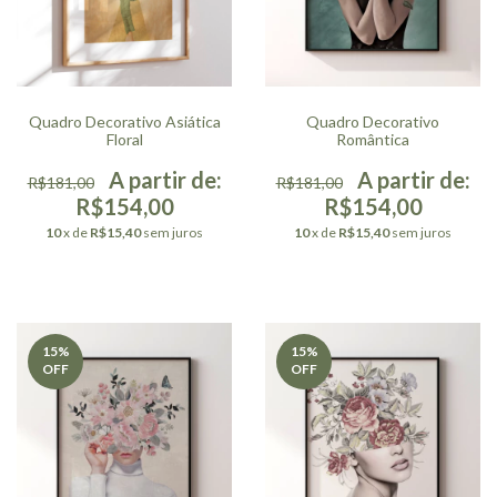
Quadro Decorativo Asiática
Quadro Decorativo
Floral
Romântica
R$181,00
R$181,00
R$154,00
R$154,00
10
x de
R$15,40
sem juros
10
x de
R$15,40
sem juros
15
%
15
%
OFF
OFF