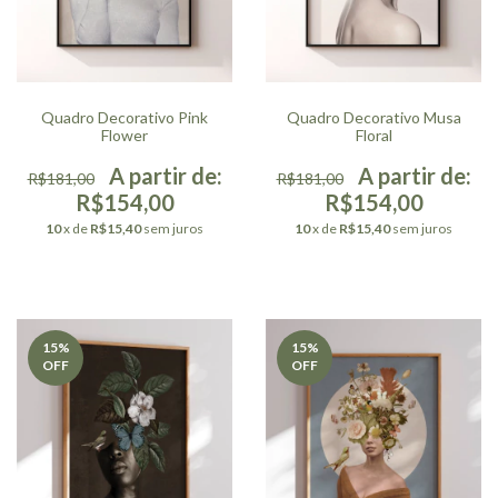
Quadro Decorativo Pink
Quadro Decorativo Musa
Flower
Floral
R$181,00
R$181,00
R$154,00
R$154,00
10
x de
R$15,40
sem juros
10
x de
R$15,40
sem juros
15
%
15
%
OFF
OFF