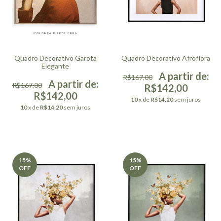
Quadro Decorativo Garota
Quadro Decorativo Afroflora
Elegante
R$167,00
R$167,00
R$142,00
R$142,00
10
x de
R$14,20
sem juros
10
x de
R$14,20
sem juros
15
%
15
%
OFF
OFF