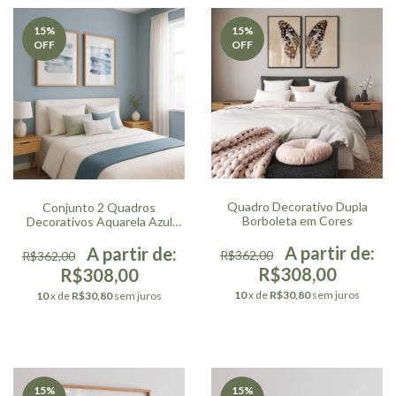
15
%
15
%
OFF
OFF
Quadro Decorativo Dupla
Conjunto 2 Quadros
Borboleta em Cores
Decorativos Aquarela Azul
Vertical
R$362,00
R$362,00
R$308,00
R$308,00
10
x de
R$30,80
sem juros
10
x de
R$30,80
sem juros
15
%
15
%