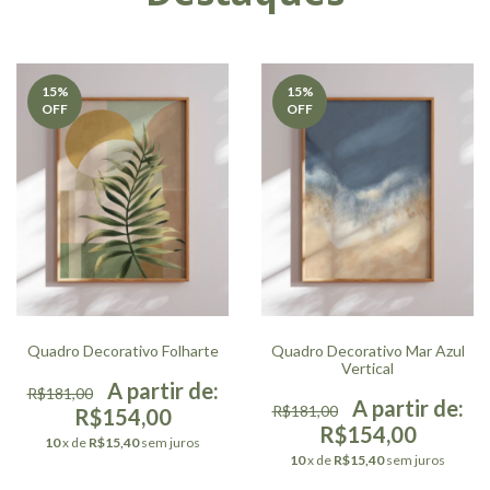
15
%
15
%
OFF
OFF
Quadro Decorativo Folharte
Quadro Decorativo Mar Azul
Vertical
R$181,00
R$181,00
R$154,00
R$154,00
10
x de
R$15,40
sem juros
10
x de
R$15,40
sem juros