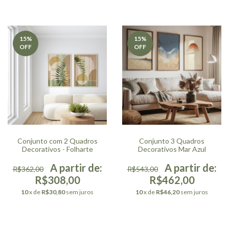
15
%
15
%
OFF
OFF
Conjunto com 2 Quadros
Conjunto 3 Quadros
Decorativos - Folharte
Decorativos Mar Azul
R$362,00
R$543,00
R$308,00
R$462,00
10
x de
R$30,80
sem juros
10
x de
R$46,20
sem juros