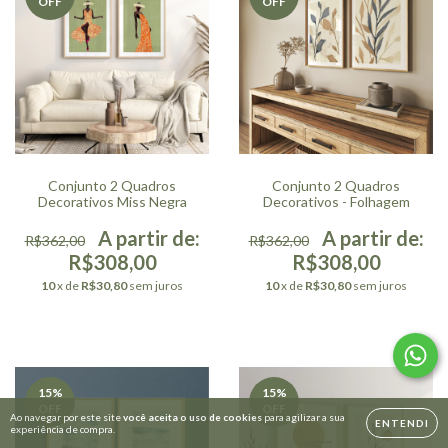
OFF
OFF
Conjunto 2 Quadros
Conjunto 2 Quadros
Decorativos Miss Negra
Decorativos - Folhagem
R$362,00
R$362,00
R$308,00
R$308,00
10
x de
R$30,80
sem juros
10
x de
R$30,80
sem juros
15
%
15
%
OFF
OFF
Ao navegar por este site
você aceita o uso de cookies
para agilizar a sua
ENTENDI
experiência de compra.