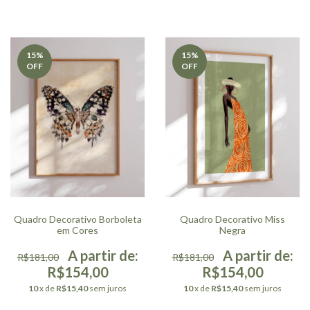
15
%
15
%
OFF
OFF
Quadro Decorativo Borboleta
Quadro Decorativo Miss
em Cores
Negra
R$181,00
R$181,00
R$154,00
R$154,00
10
x de
R$15,40
sem juros
10
x de
R$15,40
sem juros