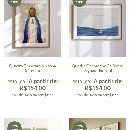
OFF
OFF
Quadro Decorativo Nossa
Quadro Decorativo Fé Sobre
Senhora
as Águas Horizontal
R$181,00
R$181,00
R$154,00
R$154,00
10
x de
R$15,40
sem juros
10
x de
R$15,40
sem juros
15
%
15
%