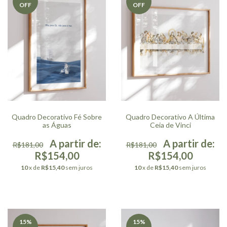
OFF
OFF
Quadro Decorativo Fé Sobre
Quadro Decorativo A Última
as Águas
Ceia de Vinci
R$181,00
R$181,00
R$154,00
R$154,00
10
x de
R$15,40
sem juros
10
x de
R$15,40
sem juros
15
%
15
%