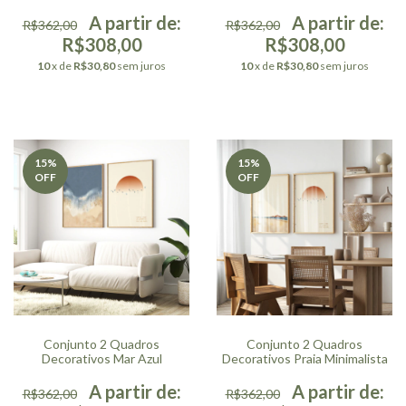
Geométrica
R$362,00
R$362,00
R$308,00
R$308,00
10
x de
R$30,80
sem juros
10
x de
R$30,80
sem juros
15
%
15
%
OFF
OFF
Conjunto 2 Quadros
Conjunto 2 Quadros
Decorativos Mar Azul
Decorativos Praia Minimalista
R$362,00
R$362,00