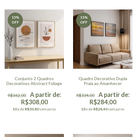
15
%
15
%
OFF
OFF
Quadro Decorativo Dupla
Conjunto 2 Quadros
Praia ao Amanhecer
Decorativos Abstract Foliage
R$334,00
R$362,00
R$284,00
R$308,00
10
x de
R$28,40
sem juros
10
x de
R$30,80
sem juros