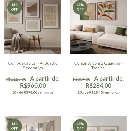
15
%
15
%
OFF
OFF
Composição Lar - 4 Quadro
Conjunto com 2 Quadros -
Decorativo
Tropical
R$1.129,00
R$334,00
R$960,00
R$284,00
10
x de
R$96,00
sem juros
10
x de
R$28,40
sem juros
15
%
15
%
OFF
OFF