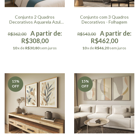
Conjunto com 3 Quadros
Conjunto 2 Quadros
Decorativos - Folhagem
Decorativos Aquarela Azul
Vertical
R$543,00
R$362,00
R$462,00
R$308,00
10
x de
R$46,20
sem juros
10
x de
R$30,80
sem juros
15
%
15
%
OFF
OFF