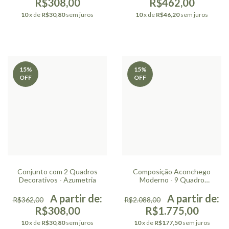
R$308,00
R$462,00
10
x de
R$30,80
sem juros
10
x de
R$46,20
sem juros
15
%
15
%
OFF
OFF
Conjunto com 2 Quadros
Composição Aconchego
Decorativos - Azumetria
Moderno - 9 Quadro
Decorativo
R$362,00
R$2.088,00
R$308,00
R$1.775,00
10
x de
R$30,80
sem juros
10
x de
R$177,50
sem juros