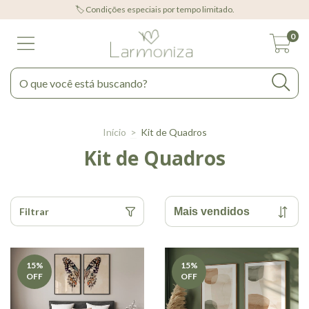
🏷️ Condições especiais por tempo limitado.
0
Início
>
Kit de Quadros
Kit de Quadros
Filtrar
15
%
15
%
OFF
OFF