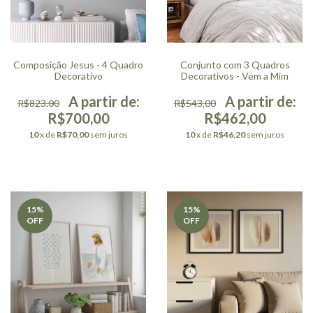
Composição Jesus - 4 Quadro
Conjunto com 3 Quadros
Decorativo
Decorativos - Vem a Mim
R$823,00
R$543,00
R$700,00
R$462,00
10
x de
R$70,00
sem juros
10
x de
R$46,20
sem juros
15
%
15
%
OFF
OFF