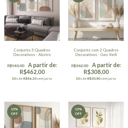
Conjunto 3 Quadros
Conjunto com 2 Quadros
Decorativos - Abstro
Decorativos - Geo Verli
R$543,00
R$362,00
R$462,00
R$308,00
10
x de
R$46,20
sem juros
10
x de
R$30,80
sem juros
15
%
15
%
OFF
OFF