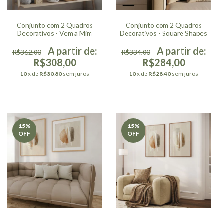
Conjunto com 2 Quadros
Conjunto com 2 Quadros
Decorativos - Vem a Mim
Decorativos - Square Shapes
R$362,00
R$334,00
R$308,00
R$284,00
10
x de
R$30,80
sem juros
10
x de
R$28,40
sem juros
15
%
15
%
OFF
OFF