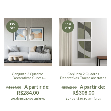
15
%
15
%
OFF
OFF
Conjunto 2 Quadros
Conjunto 2 Quadros
Decorativos Curvas
Decorativos Traços abstratos
Vibrantes
R$334,00
R$362,00
R$284,00
R$308,00
10
x de
R$28,40
sem juros
10
x de
R$30,80
sem juros