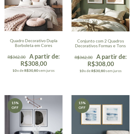
Quadro Decorativo Dupla
Conjunto com 2 Quadros
Borboleta em Cores
Decorativos Formas e Tons
R$362,00
R$362,00
R$308,00
R$308,00
10
x de
R$30,80
sem juros
10
x de
R$30,80
sem juros
15
%
15
%
OFF
OFF