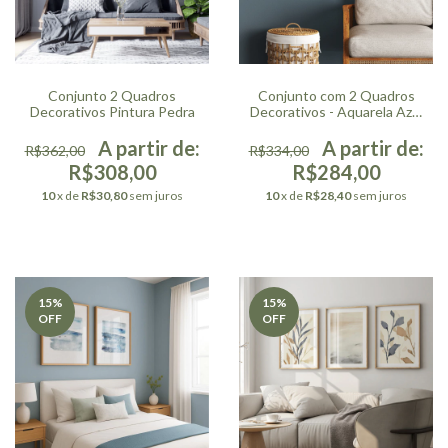
Conjunto 2 Quadros
Conjunto com 2 Quadros
Decorativos Pintura Pedra
Decorativos - Aquarela Azul
Quadrada
R$362,00
R$334,00
R$308,00
R$284,00
10
x de
R$30,80
sem juros
10
x de
R$28,40
sem juros
15
%
15
%
OFF
OFF