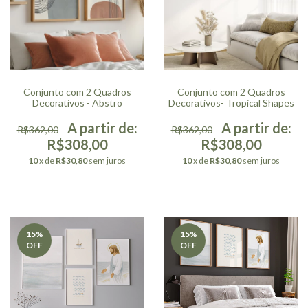
Conjunto com 2 Quadros
Conjunto com 2 Quadros
Decorativos - Abstro
Decorativos- Tropical Shapes
R$362,00
R$362,00
R$308,00
R$308,00
10
x de
R$30,80
sem juros
10
x de
R$30,80
sem juros
15
%
15
%
OFF
OFF