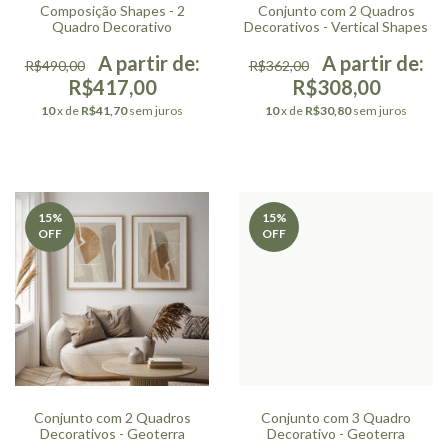
Composição Shapes - 2
Conjunto com 2 Quadros
Quadro Decorativo
Decorativos - Vertical Shapes
R$490,00
R$362,00
R$417,00
R$308,00
10
x de
R$41,70
sem juros
10
x de
R$30,80
sem juros
15
%
15
%
OFF
OFF
Conjunto com 2 Quadros
Conjunto com 3 Quadro
Decorativos - Geoterra
Decorativo - Geoterra