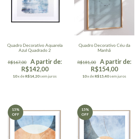
Quadro Decorativo Aquarela
Quadro Decorativo Céu da
Azul Quadrado 2
Manhã
R$167,00
R$181,00
R$142,00
R$154,00
10
x de
R$14,20
sem juros
10
x de
R$15,40
sem juros
15
%
15
%
OFF
OFF