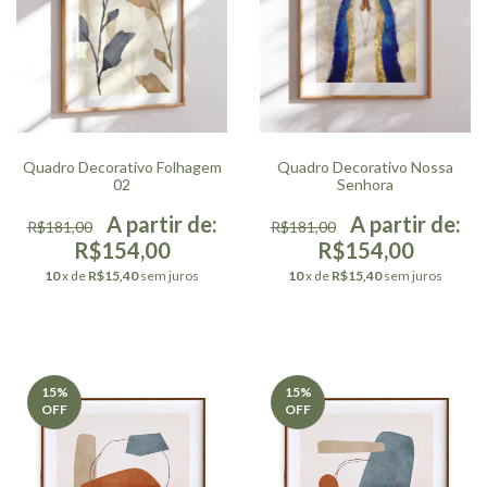
Quadro Decorativo Folhagem
Quadro Decorativo Nossa
02
Senhora
R$181,00
R$181,00
R$154,00
R$154,00
10
x de
R$15,40
sem juros
10
x de
R$15,40
sem juros
15
%
15
%
OFF
OFF