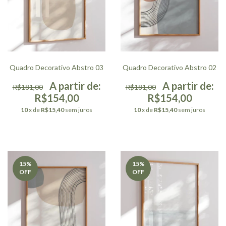
Quadro Decorativo Abstro 03
Quadro Decorativo Abstro 02
R$181,00
R$181,00
R$154,00
R$154,00
10
x de
R$15,40
sem juros
10
x de
R$15,40
sem juros
15
%
15
%
OFF
OFF