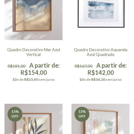
Quadro Decorativo Mar Azul
Quadro Decorativo Aquarela
Vertical
Azul Quadrado
R$181,00
R$167,00
R$154,00
R$142,00
10
x de
R$15,40
sem juros
10
x de
R$14,20
sem juros
15
%
15
%
OFF
OFF