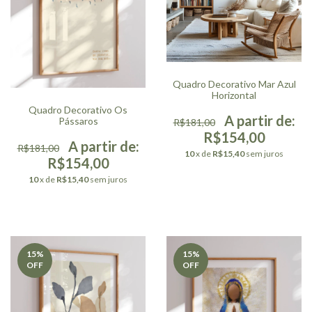
Quadro Decorativo Mar Azul
Horizontal
Quadro Decorativo Os
Pássaros
R$181,00
R$154,00
R$181,00
10
x de
R$15,40
sem juros
R$154,00
10
x de
R$15,40
sem juros
15
%
15
%
OFF
OFF