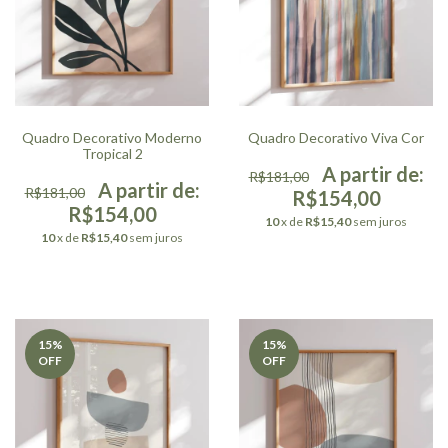
Quadro Decorativo Moderno
Quadro Decorativo Viva Cor
Tropical 2
R$181,00
R$181,00
R$154,00
R$154,00
10
x de
R$15,40
sem juros
10
x de
R$15,40
sem juros
15
%
15
%
OFF
OFF