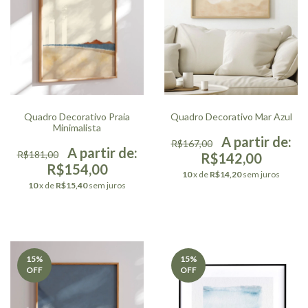
Quadro Decorativo Praia
Quadro Decorativo Mar Azul
Minimalista
R$167,00
R$181,00
R$142,00
R$154,00
10
x de
R$14,20
sem juros
10
x de
R$15,40
sem juros
15
%
15
%
OFF
OFF