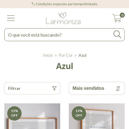
🏷️ Condições especiais por tempo limitado.
0
Início
>
Por Cor
>
Azul
Azul
Filtrar
15
%
15
%
OFF
OFF