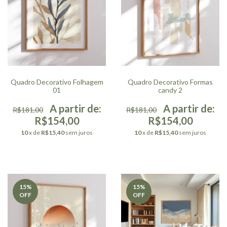
Quadro Decorativo Folhagem
Quadro Decorativo Formas
01
candy 2
R$181,00
R$181,00
R$154,00
R$154,00
10
x de
R$15,40
sem juros
10
x de
R$15,40
sem juros
15
%
15
%
OFF
OFF