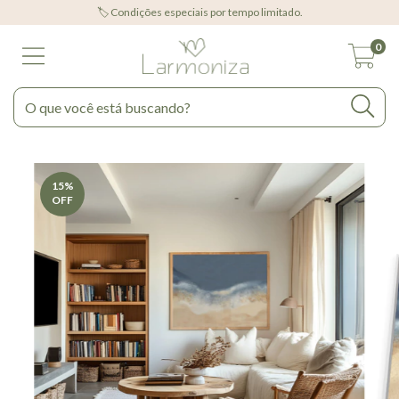
🏷️ Condições especiais por tempo limitado.
0
15
%
OFF