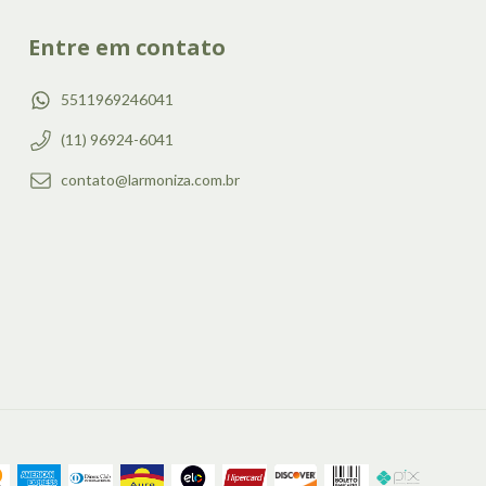
Entre em contato
5511969246041
(11) 96924-6041
contato@larmoniza.com.br