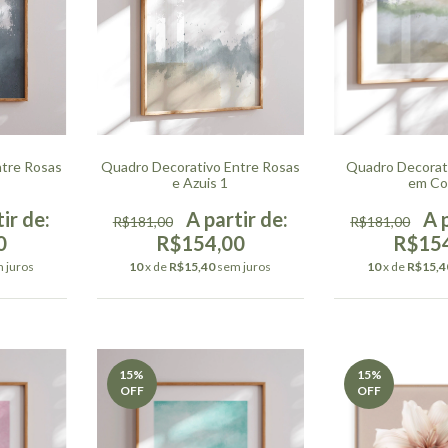
ntre Rosas
Quadro Decorativo Entre Rosas
Quadro Decorat
e Azuis 1
em Co
R$181,00
R$181,00
0
R$154,00
R$15
 juros
10
x de
R$15,40
sem juros
10
x de
R$15,4
15
%
15
%
OFF
OFF