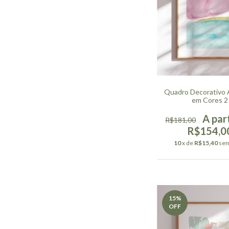
Quadro Decorativo 
em Cores 2
R$181,00
R$154,0
10
x de
R$15,40
sem
15
%
OFF