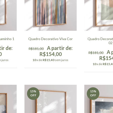
Raminho 1
Quadro Decorativo Viva Cor
Quadro Decorati
02
R$181,00
R$181,00
0
R$154,00
R$15
 juros
10
x de
R$15,40
sem juros
10
x de
R$15,4
15
%
15
%
OFF
OFF