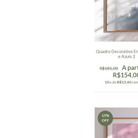
Quadro Decorativo E
e Azuis 2
R$181,00
R$154,0
10
x de
R$15,40
sem
15
%
OFF