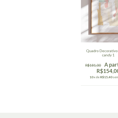
Quadro Decorativo
candy 1
R$181,00
R$154,0
10
x de
R$15,40
sem