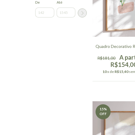
De
Até
Quadro Decorativo 
R$181,00
R$154,0
10
x de
R$15,40
sem
15
%
OFF