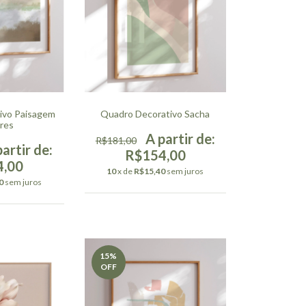
ivo Paisagem
Quadro Decorativo Sacha
res
R$181,00
R$154,00
4,00
10
x de
R$15,40
sem juros
0
sem juros
15
%
OFF