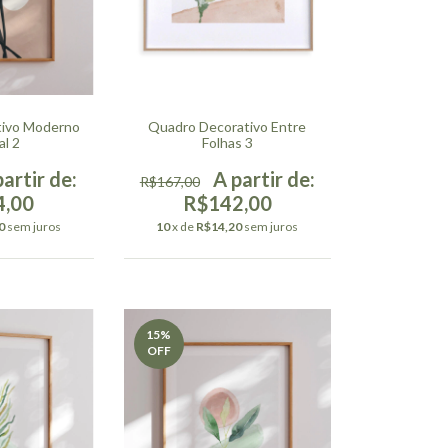
tivo Moderno
Quadro Decorativo Entre
al 2
Folhas 3
R$167,00
4,00
R$142,00
0
sem juros
10
x de
R$14,20
sem juros
15
%
OFF