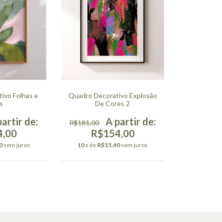
ivo Folhas e
Quadro Decorativo Explosão
s
De Cores 2
R$181,00
4,00
R$154,00
0
sem juros
10
x de
R$15,40
sem juros