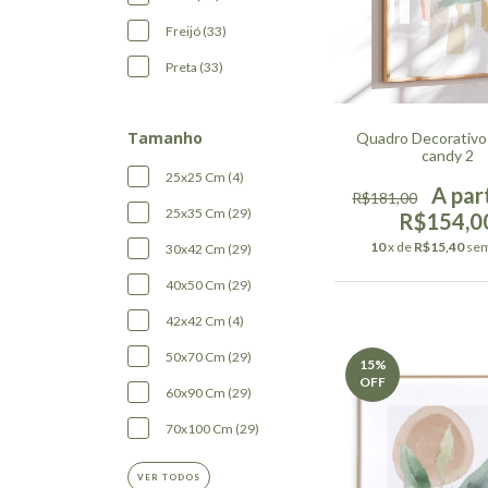
Freijó (33)
Preta (33)
Tamanho
Quadro Decorativo
candy 2
25x25 Cm (4)
R$181,00
25x35 Cm (29)
R$154,0
10
x de
R$15,40
sem
30x42 Cm (29)
40x50 Cm (29)
42x42 Cm (4)
50x70 Cm (29)
15
%
OFF
60x90 Cm (29)
70x100 Cm (29)
VER TODOS