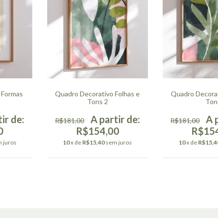
 Formas
Quadro Decorativo Folhas e
Quadro Decorat
Tons 2
Ton
R$181,00
R$181,00
0
R$154,00
R$15
 juros
10
x de
R$15,40
sem juros
10
x de
R$15,4