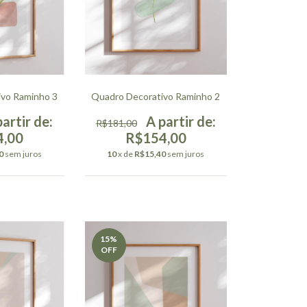
ivo Raminho 3
Quadro Decorativo Raminho 2
R$181,00
4,00
R$154,00
0
sem juros
10
x de
R$15,40
sem juros
15
%
OFF