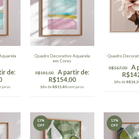
Aquarela
Quadro Decorativo Aquarela
Quadro Decorati
em Cores
R$167,00
R$181,00
R$14
0
R$154,00
10
x de
R$14,2
 juros
10
x de
R$15,40
sem juros
15
%
15
%
OFF
OFF