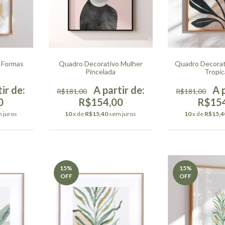
 Formas
Quadro Decorativo Mulher
Quadro Decora
Pincelada
Tropic
R$181,00
R$181,00
0
R$154,00
R$15
 juros
10
x de
R$15,40
sem juros
10
x de
R$15,4
15
%
15
%
OFF
OFF