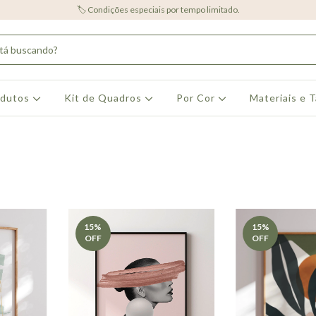
🏷️ Condições especiais por tempo limitado.
odutos
Kit de Quadros
Por Cor
Materiais e 
15
%
15
%
OFF
OFF