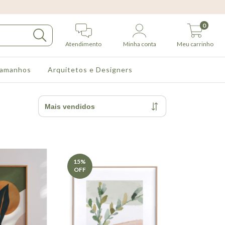
0
Atendimento
Minha conta
Meu carrinho
Tamanhos
Arquitetos e Designers
15
%
OFF