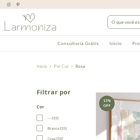
Consultoria Grátis
Início
Pr
Início
>
Por Cor
>
Rosa
Filtrar por
15
%
OFF
Cor
--- (33)
Branca (33)
Crua (33)