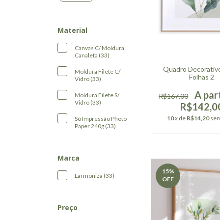
Material
Canvas C/ Moldura
Canaleta (33)
Quadro Decorativ
Moldura Filete C/
Folhas 2
Vidro (33)
Moldura Filete S/
R$167,00
Vidro (33)
R$142,0
10
x de
R$14,20
sem
Só Impressão Photo
Paper 240g (33)
Marca
15
%
Larmoniza (33)
OFF
Preço