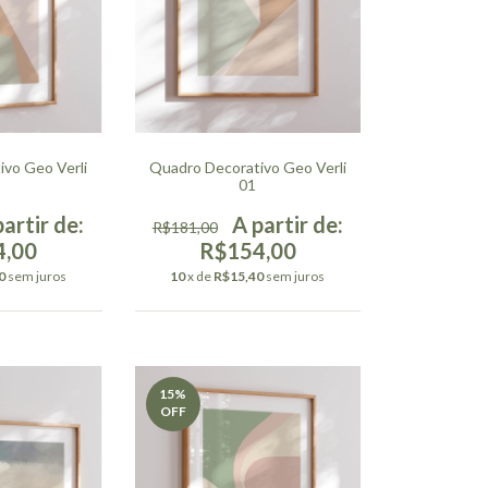
vo Geo Verli
Quadro Decorativo Geo Verli
01
R$181,00
4,00
R$154,00
0
sem juros
10
x de
R$15,40
sem juros
15
%
OFF