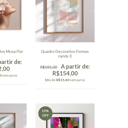
vo Musa Flor
Quadro Decorativo Formas
candy 3
R$181,00
2,00
R$154,00
0
sem juros
10
x de
R$15,40
sem juros
15
%
OFF