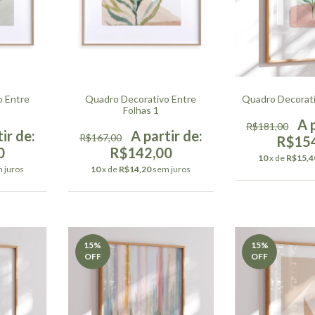
o Entre
Quadro Decorativo Entre
Quadro Decorat
Folhas 1
R$181,00
R$167,00
R$15
0
R$142,00
10
x de
R$15,4
 juros
10
x de
R$14,20
sem juros
15
%
15
%
OFF
OFF