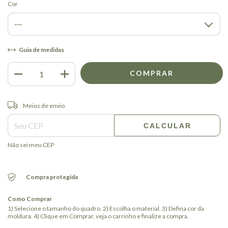
Cor
Guia de medidas
Entregas para o CEP:
ALTERAR CEP
Meios de envio
CALCULAR
Não sei meu CEP
Compra protegida
Como Comprar
1) Selecione o tamanho do quadro. 2) Escolha o material. 3) Defina cor da
moldura. 4) Clique em Comprar, veja o carrinho e finalize a compra.